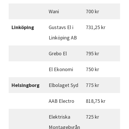
Wani
700 kr
Linköping
Gustavs El i
731,25 kr
Linköping AB
Grebo El
795 kr
El Ekonomi
750 kr
Helsingborg
Elbolaget Syd
775 kr
AAB Electro
818,75 kr
Elektriska
725 kr
Montagebyrån