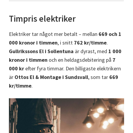
Timpris elektriker
Elektriker tar något mer betalt – mellan
669 och 1
000 kronor i timmen
, i snitt
762 kr/timme
.
Gullrikssons El i Sollentuna
är dyrast, med
1 000
kronor i timmen
och en heldagsdebitering på
7
000 kr
efter fyra timmar. Den billigaste elektrikern
är
Ottos El & Montage i Sundsvall
, som tar
669
kr/timme
.