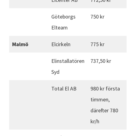
Göteborgs
750 kr
Elteam
Malmö
Elcirkeln
775 kr
Elinstallatören
737,50 kr
Syd
Total El AB
980 kr första
timmen,
därefter 780
kr/h