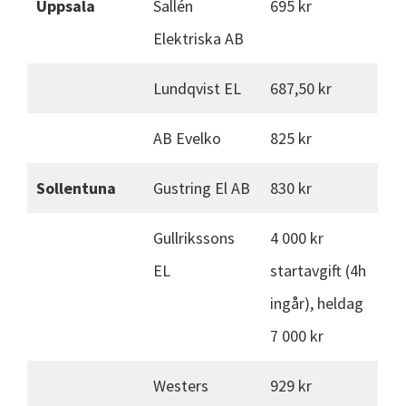
Uppsala
Sallén
695 kr
Elektriska AB
Lundqvist EL
687,50 kr
AB Evelko
825 kr
Sollentuna
Gustring El AB
830 kr
Gullrikssons
4 000 kr
EL
startavgift (4h
ingår), heldag
7 000 kr
Westers
929 kr