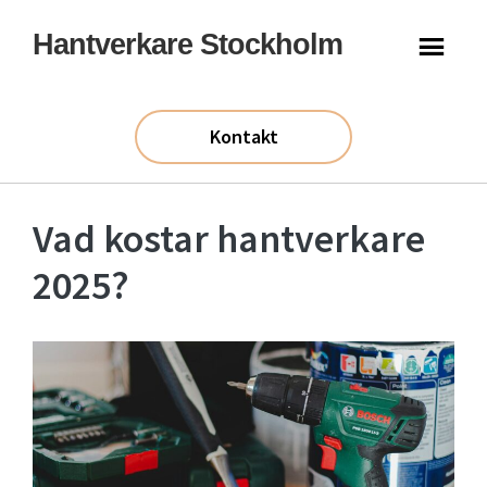
Hoppa
Hoppa
Hantverkare Stockholm
till
till
huvudinnehåll
sidfot
Kontakt
Vad kostar hantverkare
2025?