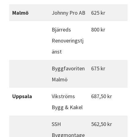
Malmö
Johnny Pro AB
625 kr
Bjärreds
800 kr
Renoveringstj
änst
Byggfavoriten
675 kr
Malmö
Uppsala
Vikströms
687,50 kr
Bygg & Kakel
SSH
562,50 kr
Byggmontage