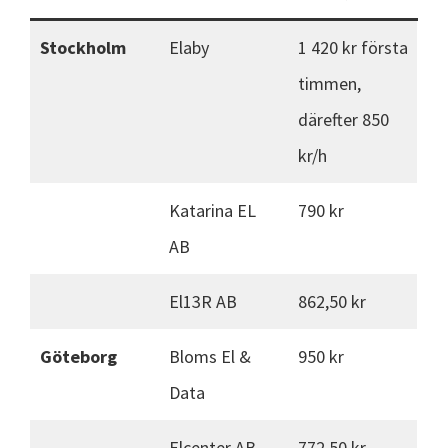
Stockholm
Elaby
1 420 kr första
timmen,
därefter 850
kr/h
Katarina EL
790 kr
AB
El13R AB
862,50 kr
Göteborg
Bloms El &
950 kr
Data
Elcenter AB
772,50 kr