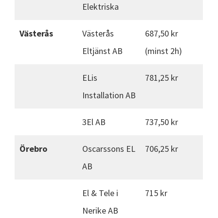
Elektriska
Västerås
Västerås
687,50 kr
Eltjänst AB
(minst 2h)
ELis
781,25 kr
Installation AB
3El AB
737,50 kr
Örebro
Oscarssons EL
706,25 kr
AB
El & Tele i
715 kr
Nerike AB