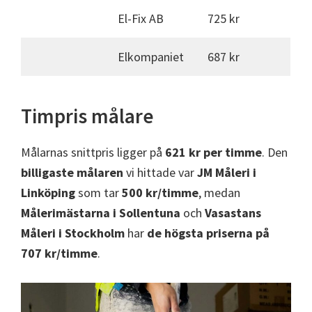
El-Fix AB
725 kr
Elkompaniet
687 kr
Timpris målare
Målarnas snittpris ligger på
621 kr per timme
. Den
billigaste målaren
vi hittade var
JM Måleri i
Linköping
som tar
500 kr/timme
, medan
Målerimästarna i Sollentuna
och
Vasastans
Måleri i Stockholm
har
de högsta priserna på
707 kr/timme
.