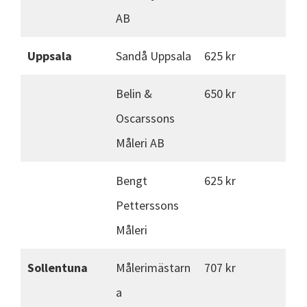
AB
Uppsala
Sandå Uppsala
625 kr
Belin &
650 kr
Oscarssons
Måleri AB
Bengt
625 kr
Petterssons
Måleri
Sollentuna
Målerimästarn
707 kr
a