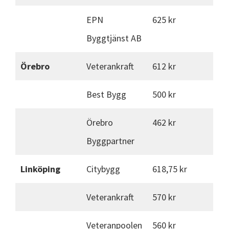
EPN
625 kr
Byggtjänst AB
Örebro
Veterankraft
612 kr
Best Bygg
500 kr
Örebro
462 kr
Byggpartner
Linköping
Citybygg
618,75 kr
Veterankraft
570 kr
Veteranpoolen
560 kr