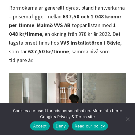
Rörmokarna är generellt dyrast bland hantverkarna
– priserna ligger mellan
637,50 och 1 048 kronor
per timme
.
Malmö VVS AB
toppar listan med
1
048 kr/timme
, en ökning från 978 kr år 2022. Det
lägsta priset finns hos
VVS Installatören i Gävle
,
som tar
637,50 kr/timme
, samma nivå som
tidigare år.
Cookies are used for ads personalisation. More info here:
Google’s Privacy & Terms site
Accept
Deny
Read our policy