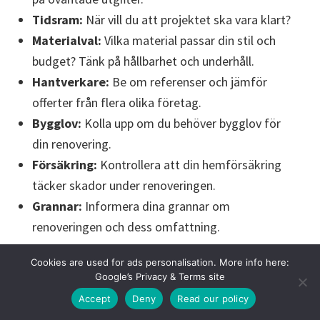
Tidsram:
När vill du att projektet ska vara klart?
Materialval:
Vilka material passar din stil och
budget? Tänk på hållbarhet och underhåll.
Hantverkare:
Be om referenser och jämför
offerter från flera olika företag.
Bygglov:
Kolla upp om du behöver bygglov för
din renovering.
Försäkring:
Kontrollera att din hemförsäkring
täcker skador under renoveringen.
Grannar:
Informera dina grannar om
renoveringen och dess omfattning.
Cookies are used for ads personalisation. More info here:
Google’s Privacy & Terms site
5 viktiga frågor att ställa till
Accept
Deny
Read our policy