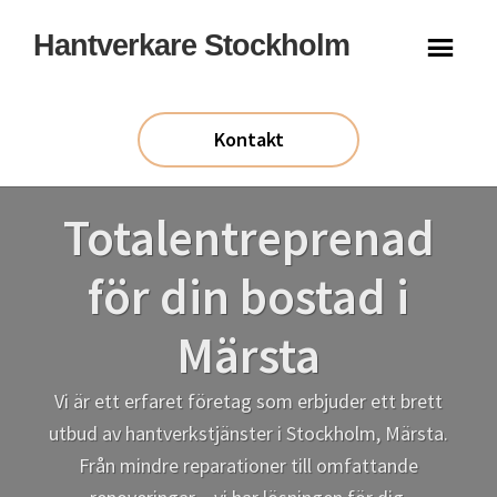
Hoppa
Hoppa
Hantverkare Stockholm
till
till
huvudinnehåll
sidfot
Kontakt
Totalentreprenad
för din bostad i
Märsta
Vi är ett erfaret företag som erbjuder ett brett
utbud av hantverkstjänster i Stockholm, Märsta.
Från mindre reparationer till omfattande