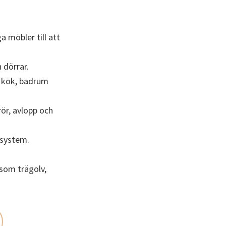
a möbler till att
 dörrar.
i kök, badrum
rör, avlopp och
lsystem.
 som trägolv,