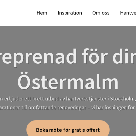
Hem
Inspiration
Om oss
Hantve
eprenad för di
Östermalm
som erbjuder ett brett utbud av hantverkstjänster i Stockhol
arationer till omfattande renoveringar – vi har lösningen för 
Boka möte för gratis offert