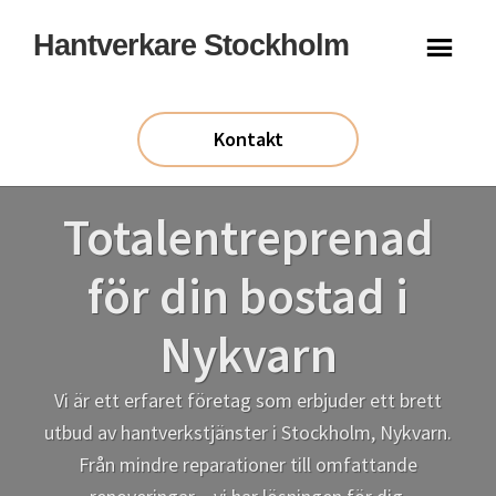
Hoppa
Hoppa
Hantverkare Stockholm
till
till
huvudinnehåll
sidfot
Kontakt
Totalentreprenad
för din bostad i
Nykvarn
Vi är ett erfaret företag som erbjuder ett brett
utbud av hantverkstjänster i Stockholm, Nykvarn.
Från mindre reparationer till omfattande