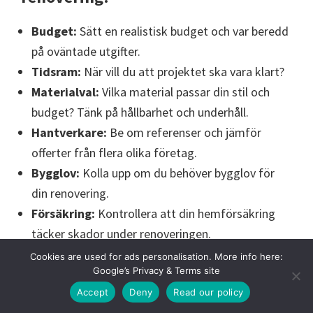
Budget:
Sätt en realistisk budget och var beredd
på oväntade utgifter.
Tidsram:
När vill du att projektet ska vara klart?
Materialval:
Vilka material passar din stil och
budget? Tänk på hållbarhet och underhåll.
Hantverkare:
Be om referenser och jämför
offerter från flera olika företag.
Bygglov:
Kolla upp om du behöver bygglov för
din renovering.
Försäkring:
Kontrollera att din hemförsäkring
täcker skador under renoveringen.
Grannar:
Informera dina grannar om
Cookies are used for ads personalisation. More info here:
Google’s Privacy & Terms site
renoveringen och dess omfattning.
Accept
Deny
Read our policy