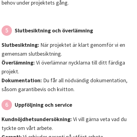
behov under projektets gång.
Slutbesiktning och överlämning
5
Slutbesiktning:
När projektet är klart genomför vi en
gemensam slutbesiktning.
Överlämning:
Vi överlämnar nycklarna till ditt färdiga
projekt.
Dokumentation:
Du får all nödvändig dokumentation,
såsom garantibevis och kvitton.
Uppföljning och service
6
Kundnöjdhetsundersökning:
Vi vill gärna veta vad du
tyckte om vårt arbete.
Garanti:
Vi erbjuder garanti på utfört arbete.